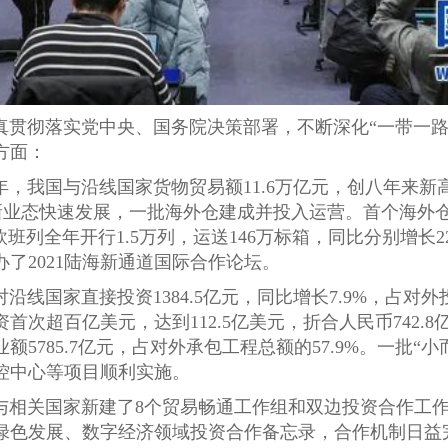
认真贯彻落实党中央、国务院决策部署，不断深化“一带一路
方面：
年，我国与沿线国家货物贸易额11.6万亿元，创八年来新高
贸新业态快速发展，一批海外仓建成并投入运营。首个海外
班列全年开行1.5万列，运送146万标箱，同比分别增长2
了2021陆海新通道国际合作论坛。
线国家直接投资1384.5亿元，同比增长7.9%，占对外
次超百亿美元，达到112.5亿美元，折合人民币742.8
5785.7亿元，占对外承包工程总额的57.9%。一批“
控中心等项目顺利实施。
与相关国家新建了8个贸易畅通工作组和双边投资合作工
绿色发展、数字经济领域投资合作备忘录，合作机制日益