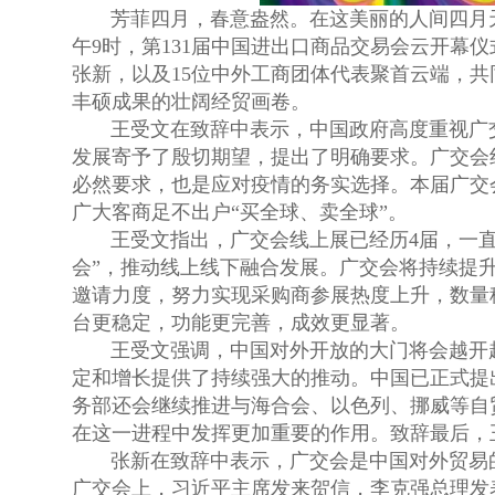
芳菲四月，春意盎然。在这美丽的人间四月天，素
午9时，第131届中国进出口商品交易会云开幕
张新，以及15位中外工商团体代表聚首云端，
丰硕成果的壮阔经贸画卷。
王受文在致辞中表示，中国政府高度重视广
发展寄予了殷切期望，提出了明确要求。广交会
必然要求，也是应对疫情的务实选择。本届广交
广大客商足不出户“买全球、卖全球”。
王受文指出，广交会线上展已经历4届，一
会”，推动线上线下融合发展。广交会将持续提
邀请力度，努力实现采购商参展热度上升，数量
台更稳定，功能更完善，成效更显著。
王受文强调，中国对外开放的大门将会越开越
定和增长提供了持续强大的推动。中国已正式提出加
务部还会继续推进与海合会、以色列、挪威等自
在这一进程中发挥更加重要的作用。致辞最后，王
张新在致辞中表示，广交会是中国对外贸易
广交会上，习近平主席发来贺信，李克强总理发