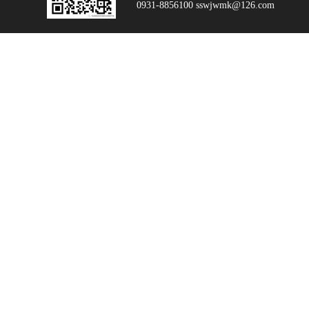
0931-8856100 sswjwmk@126.com