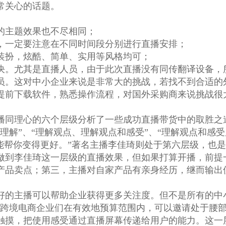
常关心的话题。
的主题效果也不尽相同；
，一定要注意在不同时间段分别进行直播安排；
装扮，炫酷、简单、实用等风格均可；
决。尤其是直播人员，由于此次直播没有同传翻译设备，
员。这对中小企业来说是非常大的挑战，若找不到合适的
提前下载软件，熟悉操作流程，对国外采购商来说挑战很
播同理心的六个层级分析了一些成功直播带货中的取胜之
理解”、“理解观点、理解观点和感受”、“理解观点和感受
能帮你变得更好。”著名主播李佳琦则处于第六层级，也
做到李佳琦这一层级的直播效果，但如果打算开播，前提
产品卖点；第三，主播对自家产品有亲身经历，继而输出
好的主播可以帮助企业获得更多关注度。但不是所有的中
议跨境电商企业们在有效地预算范围内，可以邀请处于腰
触摸，把使用感受通过直播屏幕传递给用户的能力。这一