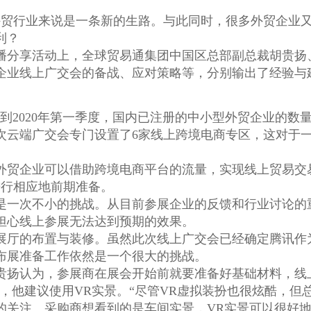
外贸行业来说是一条新的生路。与此同时，很多外贸企业又
利？
播分享活动上，全球贸易通集团中国区总部副总裁胡贵扬
企业线上广交会的备战、应对策略等，分别输出了经验与
到2020年第一季度，国内已注册的中小型外贸企业的数量
次云端广交会专门设置了6家线上跨境电商专区，这对于
外贸企业可以借助跨境电商平台的流量，实现线上贸易交
进行相应地前期准备。
是一次不小的挑战。从目前参展企业的反馈和行业讨论的
担心线上参展无法达到预期的效果。
展厅的布置与装修。虽然此次线上广交会已经确定腾讯作
布展准备工作依然是一个很大的挑战。
贵扬认为，参展商在展会开始前就要准备好基础材料，线上
，他建议使用VR实景。“尽管VR虚拟装扮也很炫酷，但
的关注。采购商想看到的是车间实景，VR实景可以很好地