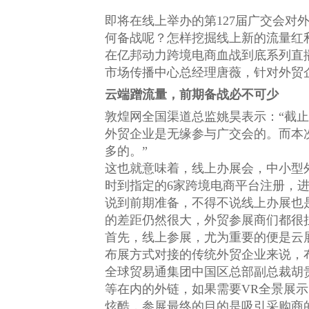
即将在线上举办的第127届广交会对
何备战呢？怎样挖掘线上新的流量红
在亿邦动力跨境电商血战到底系列直
市场传播中心总经理唐薇，针对外贸
云端蹭流量，前期备战必不可少
敦煌网全国渠道总监姚昊表示：“截止
外贸企业是无缘参与广交会的。而本
多的。”
这也就意味着，线上办展会，中小型
时到指定的6家跨境电商平台注册，
说到前期准备，不得不说线上办展也
的差距仍然很大，外贸参展商们都很
首先，线上参展，尤为重要的便是云
布展方式对接的传统外贸企业来说，
全球贸易通集团中国区总部副总裁胡
等在内的外链，如果需要VR全景展示
炫酷，参展最终的目的是吸引采购商