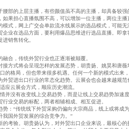
于腰部的上层主播，有些颜值虽不高的主播，却具备较强
，如果担心直播氛围不高，可以增加一位主播，两位主播
的模式，网上广交会单款流水线展示的选品模式，可能无
贸企业在选品方面，要利用爆品思维进行选品直播。即拿
促进销售转化。
的融合，传统外贸行业也正逐渐被颠覆。
对接方式将会呈现怎样的发展态势，胡贵扬、姚昊和唐薇
出口的格局，但也带来很多机遇。任何一个新的模式出来
为外贸进出口行业的常态化趋势。云展会也会越来越规范
要适应云展会方式，顺应历史潮流。
疫情并没有改变线上交易趋势，而是让线上交易趋势加速
贸行业交易的标配，两者相辅相成、相互促进。
趋势：“传统线下外贸采购仍偏向大宗商品，线上或将成
升我国外贸发展的综合竞争力。”
新的考验。胡贵扬认为，对外贸出口企业来说，最核心的