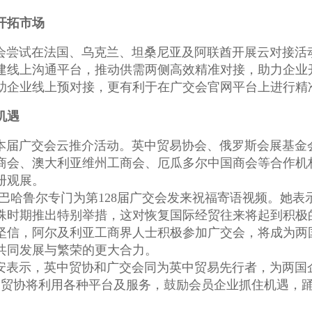
开拓市场
会尝试在法国、乌克兰、坦桑尼亚及阿联酋开展云对接活
建线上沟通平台，推动供需两侧高效精准对接，助力企业
助企业线上预对接，更有利于在广交会官网平台上进行精
机遇
本届广交会云推介活动。英中贸易协会、俄罗斯会展基金
商会、澳大利亚维州工商会、厄瓜多尔中国商会等合作机
册观展。
巴哈鲁尔专门为第128届广交会发来祝福寄语视频。她表
殊时期推出特别举措，这对恢复国际经贸往来将起到积极
坚信，阿尔及利亚工商界人士积极参加广交会，将成为两
共同发展与繁荣的更大合力。
安表示，英中贸协和广交会同为英中贸易先行者，为两国
英中贸协将利用各种平台及服务，鼓励会员企业抓住机遇，