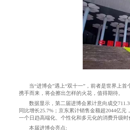
当“进博会”遇上“双十一”，前者是世界上
携手而来，将会擦出怎样的火花，值得期待。
数据显示，第二届进博会累计意向成交711.
同比增长25.7%；京东累计销售金额超2044
一个日趋高端化、个性化和多元化的消费升级时
本届进博会亮点: