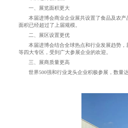
一、展览面积更大
本届进博会商业企业展共设置了食品及农产
面积已经超过了上届规模。
二、展区设置更优
本届进博会结合全球热点和行业发展趋势，
等四大专区，受到广大参展企业的欢迎。
三、展商质量更高
世界500强和行业龙头企业积极参展，数