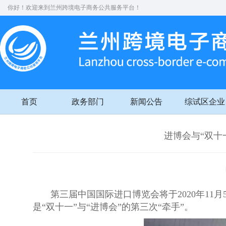
你好！欢迎来到兰州跨境电子商务公共服务平台！
首页
政务部门
新闻公告
综试区企业
进博会与“双十
第三届中国国际进口博览会将于2020年11月
是“双十一”与“进博会”的第三次“牵手”。