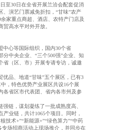
日至30日在全省开展兰洽会配套促消
、演艺门票减免折扣，“甘味”农产
0余家重点商超、酒店、农特产门店及
商贸高水平对外开放。
中心等国际组织，国内30个省
中央企业、“三个500强”企业、知
个省（区、市）开展专请专访，诚邀
品、地道“甘味”五个展区，已有3
其中，特色优势产业展区共设16个展
内各省区市代表团、省内各市州及参
链强链，谋划凝练了一批成熟度高、
产业链，共计1065个项目。同时，
术+”“新能源+”“绿色算力”“中药
期各专场招商活动上现场推介，并同步在