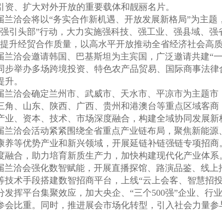
引资、扩大对外开放的重要载体和靓丽名片。
洽会将以“务实合作新机遇、开放发展新格局”为主题，
引强引头部”行动，大力实施强科技、强工业、强县域、强
，提升经贸合作质量，以高水平开放推动全省经济社会高
洽会邀请韩国、巴基斯坦为主宾国，广泛邀请共建“一
同步举办多场跨境投资、特色农产品贸易、国际商事法律
提升。
兰洽会确定兰州市、武威市、天水市、平凉市为主题市
三角、山东、陕西、广西、贵州和港澳台等重点区域客商，
产业、资本、技术、市场深度融合，构建全域协同发展新
兰洽会活动紧紧围绕全省重点产业链布局，聚焦新能源
康养等优势产业和新兴领域，开展延链补链强链专项招商
度融合，助力培育新质生产力，加快构建现代化产业体系
兰洽会强化数智赋能，开展直播探馆、路演品鉴、线上
等技术手段搭建数智招商平台，上线“云上会客、智慧招投
发挥平台集聚效应，加大央企、“三个500强”企业、行
参会比重。同时，推进展会市场化转型，引入社会力量参