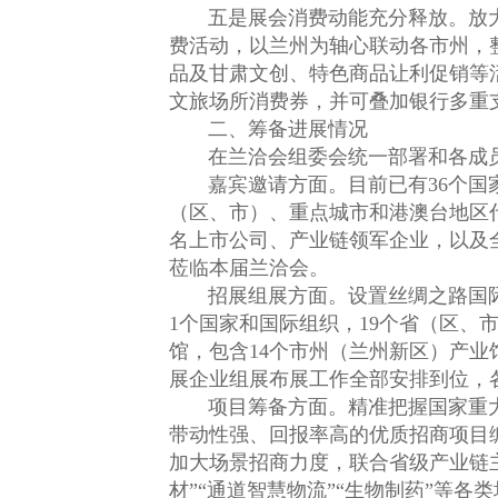
五是展会消费动能充分释放。放大兰
费活动，以兰州为轴心联动各市州，
品及甘肃文创、特色商品让利促销等
文旅场所消费券，并可叠加银行多重
二、筹备进展情况
在兰洽会组委会统一部署和各成员
嘉宾邀请方面。目前已有36个国家
（区、市）、重点城市和港澳台地区代
名上市公司、产业链领军企业，以及
莅临本届兰洽会。
招展组展方面。设置丝绸之路国际合
1个国家和国际组织，19个省（区、
馆，包含14个市州（兰州新区）产
展企业组展布展工作全部安排到位，
项目筹备方面。精准把握国家重大
带动性强、回报率高的优质招商项目编
加大场景招商力度，联合省级产业链主
材”“通道智慧物流”“生物制药”等