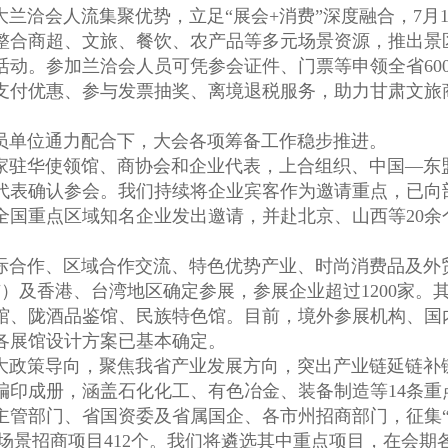
洽会人流集聚优势，立足“展会+消费”深度融合，7月1
整合商超、文旅、餐饮、农产品等多元场景资源，推出景区
活动。参加兰洽会人员可凭参会证件、门票等申领全省60
支付优惠、参与发票抽奖、离境退税服务，助力甘肃文旅
单位通力配合下，大会各项筹备工作稳步推进。
驻华使领馆、商协会和企业代表，上合组织、中国—东盟
表确认参会。我们持续将企业宾客作为邀请重点，已向部分
全国重点区域知名企业发出邀请，并赴北京、山西等20余
作、区域合作交流、特色优势产业、时尚消费品及外贸优
市）及香港、台湾地区确定参展，参展企业超过1200家。
业馆、陇酒品鉴馆、民族特色馆。目前，境外参展机构、国
各展馆设计方案已基本确定。
政策导向，聚焦我省产业发展方向，突出产业链延链补
印成册，涵盖石化化工、有色冶金、装备制造等14条重点
管部门、省国资委及省属国企、各市州招商部门，征集“核技
各类场景招商项目412个。我们将遴选其中重点项目，在会