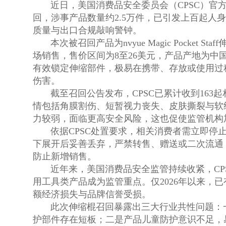
近日，美国消费品安全委员会（CPSC）官方
回，涉事产品数量约2.5万件，已引发上百起人
质量与出口合规敲响警钟。
本次被召回产品为nvyue Magic Pocket St
场销售，售价区间为8至26美元，产品产地为中
有效锁定伸缩部件，极易在携带、存放或使用过
伤害。
截至召回公告发布，CPSC已累计收到163
情包括角膜割伤、短暂视力丧失、皮肤撕裂与软
力较弱，面临更高安全风险，这也促使监管机构
依据CPSC处置要求，相关消费者需立即停止使用
下展开后妥善丢弃，严禁转售、赠送或二次流通
防止新增销售。
近年来，美国消费品安全监管持续收紧，CPS
用工具类产品成为监管重点。仅2026年以来，
额经济损失与品牌信誉受损。
此次伸缩棍召回暴露出三大行业共性问题：一
护部件存在短板；二是产品儿童防护意识不足，