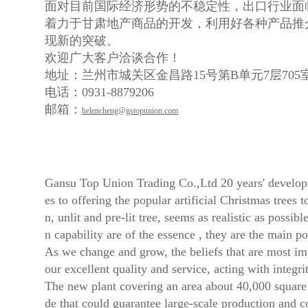
面对目前国际经济形势的不稳定性，出口行业面临
着力于甘肃地产商品的开发，利用好各种产品推
现新的突破。
欢迎广大客户洽谈合作！
地址：兰州市城关区金昌路15号第B单元7层705
电话：0931-8879206
邮箱：
helencheng@gstopunion.com
Gansu Top Union Trading Co.,Ltd 20 years' developm
es to offering the popular artificial Christmas trees
n, unlit and pre-lit tree, seems as realistic as possi
n capability are of the essence , they are the main 
As we change and grow, the beliefs that are most imp
our excellent quality and service, acting with integri
The new plant covering an area about 40,000 squar
de that could guarantee large-scale production and 