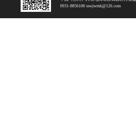
0931-8856100 sswjwmk@126.com