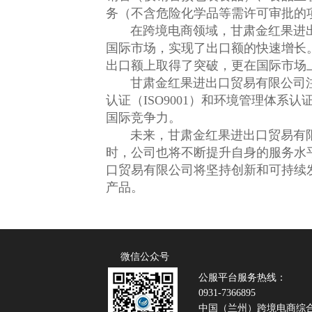
务（不含危险化学品等需许可审批的
在跨境电商领域，甘肃金红果进
国际市场，实现了出口额的快速增长
出口额上取得了突破，更在国际市场
甘肃金红果进出口贸易有限公司
认证（ISO9001）和环境管理体
国际竞争力。
未来，甘肃金红果进出口贸易有
时，公司也将不断提升自身的服务水
口贸易有限公司将坚持创新和可持续
产品。
微信公众号
公服平台服务热线：
0931-7366895
中国（兰州）跨境电商综