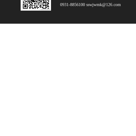
0931-8856100 sswjwmk@126.com