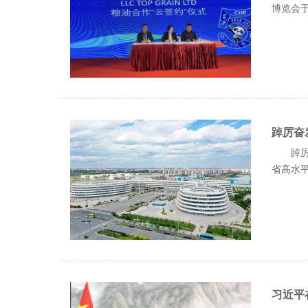
博览会于.
踔厉奋
踔厉
省高水平对
习近平