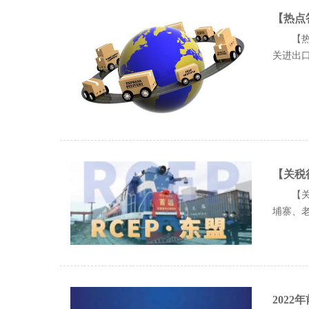
【热点
【热
关进出口.
【关税
【关
埔寨、老
2022